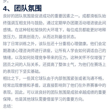
步。
4、团队氛围
良好的团队氛围是促进成功的重要因素之一。成都滑板队始
终强调互相支持与鼓励，通过定期举办团建活动增进彼此间
感情。在这种轻松愉快的大环境下，每位成员都能更好地释
放压力，提高创造力，从而达到最佳状态。
除了日常训练之外，该队伍还十分重视心理健康。他们会定
期邀请心理咨询师进行讲座，让所有人学会如何调适自己的
情绪，以及如何处理竞争带来的压力。这种关怀不仅增强了
团员之间的人际关系，还提高了整体士气，为他们在赛场上
的表现打下坚实基础。
相比之下，一些其它球队由于内部氛围紧张或者沟通不畅，
经常出现摩擦和矛盾，这直接影响到了他们在外界赛事中的
表现。因此，可以说良好的团队氛围是成就卓越成绩的重要
保障，也是其他球队需要借鉴学习的重要方向。
总结：