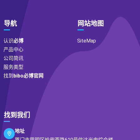
导航
网站地图
认识
必博
SiteMap
产品中心
公司简讯
服务类型
找到
bibo必博官网
找到我们
地址
厦门市思明区岭兜西路610号信达光电综合楼