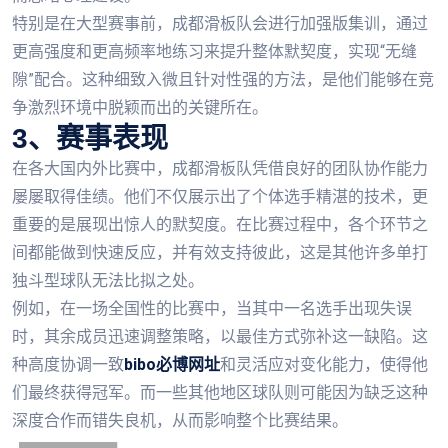
特别是在大型赛事前，成都滑板队会进行加强版集训，通过
更高强度和更高频率地练习来提升整体默契度，实现“无缝
隙”配合。这种细致入微且针对性强的方法，是他们能够在竞
争激烈环境中脱颖而出的关键所在。
3、赛事表现
在各大国内外比赛中，成都滑板队凭借良好的团队协作能力
屡屡取得佳绩。他们不仅展示出了个体选手精湛的技术，更
重要的是展现出惊人的默契度。在比赛过程中，各个环节之
间都能做到快速反应，并有效支持彼此，这是其他许多单打
独斗型球队无法比拟之处。
例如，在一场全国性的比赛中，当其中一名选手出现失误
时，其余成员迅速调整策略，以最佳方式弥补这一缺陷。这
种高度协调一致
bibo必博网址
和灵活应对变化能力，使得他
们最终获得冠军。而一些其他地区球队则可能因为缺乏这种
深度合作而错失良机，从而影响整个比赛结果。