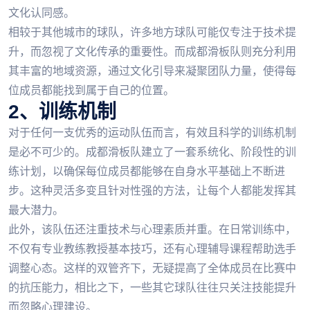
文化认同感。
相较于其他城市的球队，许多地方球队可能仅专注于技术提
升，而忽视了文化传承的重要性。而成都滑板队则充分利用
其丰富的地域资源，通过文化引导来凝聚团队力量，使得每
位成员都能找到属于自己的位置。
2、训练机制
对于任何一支优秀的运动队伍而言，有效且科学的训练机制
是必不可少的。成都滑板队建立了一套系统化、阶段性的训
练计划，以确保每位成员都能够在自身水平基础上不断进
步。这种灵活多变且针对性强的方法，让每个人都能发挥其
最大潜力。
此外，该队伍还注重技术与心理素质并重。在日常训练中，
不仅有专业教练教授基本技巧，还有心理辅导课程帮助选手
调整心态。这样的双管齐下，无疑提高了全体成员在比赛中
的抗压能力，相比之下，一些其它球队往往只关注技能提升
而忽略心理建设。