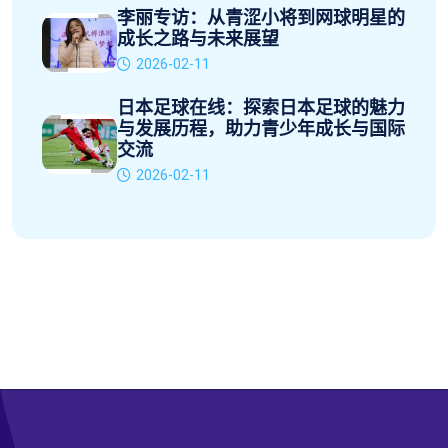
李丽专访：从青涩小将到网球明星的
成长之路与未来展望
2026-02-11
日本足球在线：探索日本足球的魅力
与发展历程，助力青少年成长与国际
交流
2026-02-11